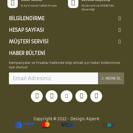
12 Ay'a Varan Taksit Fırsatı
3D Secure ve 256BİT SSL
Güvenliği
BILGILENDIRME
HESAP SAYFASI
MÜŞTERI SERVISI
HABER BÜLTENI
Kampanyalar ve fırsatlar hakkında bilgi almak için haber bültenimize
üye olunuz!
ABONE OL
Copyright © 2022 - Design: AlperK