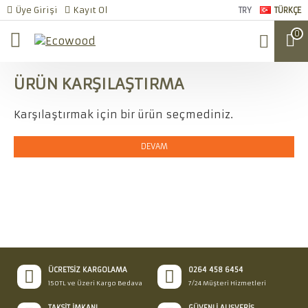
Üye Girişi
Kayıt Ol
TRY
TÜRKÇE
0
ÜRÜN KARŞILAŞTIRMA
Karşılaştırmak için bir ürün seçmediniz.
DEVAM
ÜCRETSIZ KARGOLAMA
0264 458 6454
150TL ve Üzeri Kargo Bedava
7/24 Müşteri Hizmetleri
TAKSIT İMKANI
GÜVENLI ALIŞVERIŞ