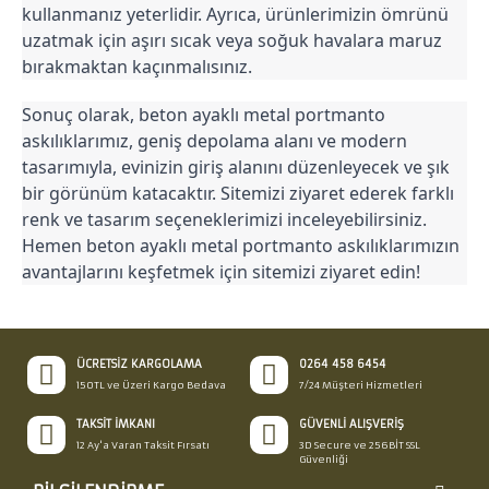
kullanmanız yeterlidir. Ayrıca, ürünlerimizin ömrünü 
uzatmak için aşırı sıcak veya soğuk havalara maruz 
bırakmaktan kaçınmalısınız.
Sonuç olarak, beton ayaklı metal portmanto 
askılıklarımız, geniş depolama alanı ve modern 
tasarımıyla, evinizin giriş alanını düzenleyecek ve şık 
bir görünüm katacaktır. Sitemizi ziyaret ederek farklı 
renk ve tasarım seçeneklerimizi inceleyebilirsiniz. 
Hemen beton ayaklı metal portmanto askılıklarımızın 
avantajlarını keşfetmek için sitemizi ziyaret edin!
ÜCRETSIZ KARGOLAMA
0264 458 6454
150TL ve Üzeri Kargo Bedava
7/24 Müşteri Hizmetleri
TAKSIT İMKANI
GÜVENLI ALIŞVERIŞ
12 Ay'a Varan Taksit Fırsatı
3D Secure ve 256BİT SSL
Güvenliği