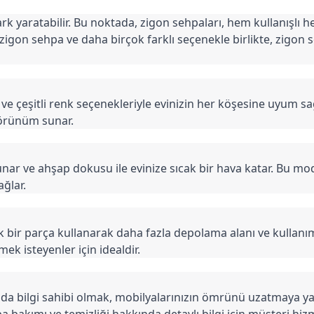
 yaratabilir. Bu noktada, zigon sehpaları, hem kullanışlı hem
zigon sehpa ve daha birçok farklı seçenekle birlikte, zigon 
ve çeşitli renk seçenekleriyle evinizin her köşesine uyum s
görünüm sunar.
ar ve ahşap dokusu ile evinize sıcak bir hava katar. Bu modell
ğlar.
bir parça kullanarak daha fazla depolama alanı ve kullanım ko
k isteyenler için idealdir.
nda bilgi sahibi olmak, mobilyalarınızın ömrünü uzatmaya ya
ehpa bakımı ve temizliği hakkında detaylı bilgi için müşteri hiz