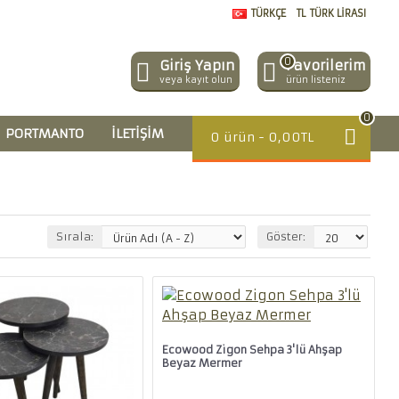
TÜRKÇE
TL
TÜRK LIRASI
0
Giriş Yapın
Favorilerim
veya kayıt olun
ürün listeniz
0
PORTMANTO
İLETIŞIM
0 ürün - 0,00TL
Sırala:
Göster:
Ecowood Zigon Sehpa 3'lü Ahşap
Beyaz Mermer