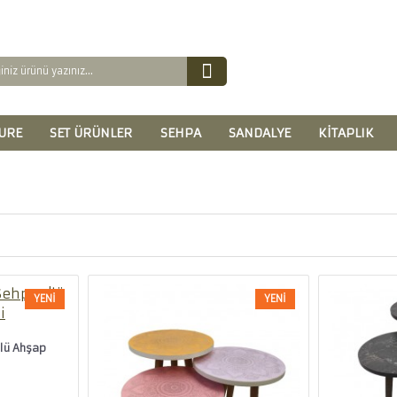
URE
SET ÜRÜNLER
SEHPA
SANDALYE
KITAPLIK
YENI
YENI
lü Ahşap