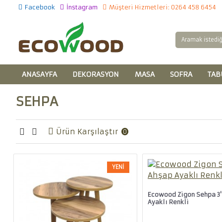
Facebook
İnstagram
Müşteri Hizmetleri: 0264 458 6454
ANASAYFA
DEKORASYON
MASA
SOFRA
TAB
SEHPA
Ürün Karşılaştır
0
YENI
Ecowood Zigon Sehpa 3'
Ayaklı Renkli