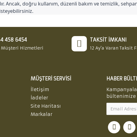
sıdır. Ancak, doğru kullanım, düzenli bakım ve temizlik, sehp
teyebilirsiniz.
4 458 6454
TAKSIT İMKANI
 Müşteri Hizmetleri
12 Ay'a Varan Taksit F
MÜŞTERI SERVISI
HABER BÜLT
İletişim
Kampanyalar 
bültenimize 
İadeler
Site Haritası
Markalar